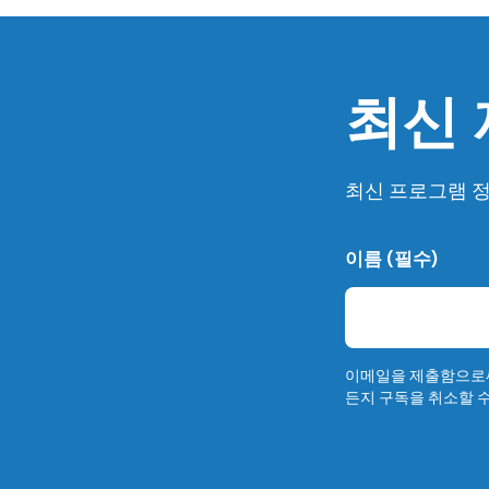
최신
최신 프로그램 정
이름 (필수)
N
a
m
e
이
름
이메일을 제출함으로써
든지 구독을 취소할 수